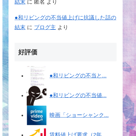
結末
に
匿名
より
●和リビングの不当値上げに抗議した話の
結末
に
ブログ主
より
好評価
●和リビングの不当と...
●和リビングの不当値...
映画「ショーシャンク...
賃料値上げ要求（2年...