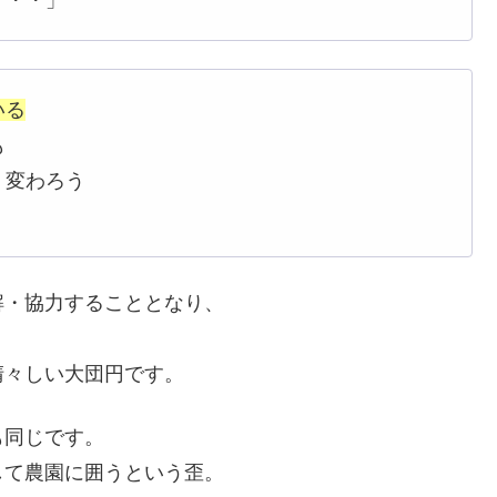
いる
も
 変わろう
解・協力することとなり、
清々しい大団円です。
も同じです。
して農園に囲うという歪。