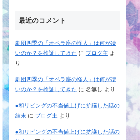
最近のコメント
劇団四季の「オペラ座の怪人」は何が凄
いのか？を検証してきた
に
ブログ主
よ
り
劇団四季の「オペラ座の怪人」は何が凄
いのか？を検証してきた
に
名無し
より
●和リビングの不当値上げに抗議した話の
結末
に
ブログ主
より
●和リビングの不当値上げに抗議した話の