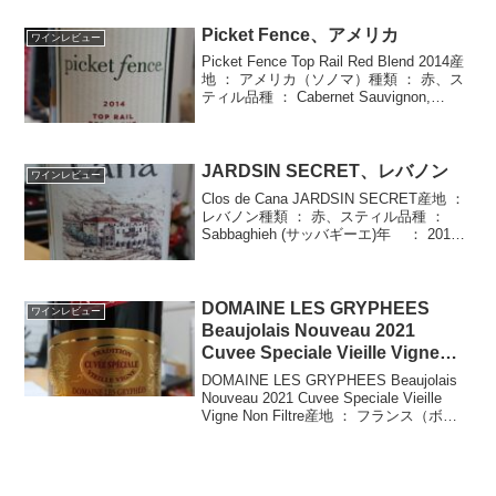
Picket Fence、アメリカ
ワインレビュー
Picket Fence Top Rail Red Blend 2014産
地 ： アメリカ（ソノマ）種類 ： 赤、ス
ティル品種 ： Cabernet Sauvignon,
Merlot, Pinot Noir, Petit Verdot, ...
JARDSIN SECRET、レバノン
ワインレビュー
Clos de Cana JARDSIN SECRET産地 ：
レバノン種類 ： 赤、スティル品種 ：
Sabbaghieh (サッバギーエ)年 ： 2012
度数 ： 13.5%価格 ： \2,340購入店 ： 大
丸東京店 世界の酒と...
DOMAINE LES GRYPHEES
ワインレビュー
Beaujolais Nouveau 2021
Cuvee Speciale Vieille Vigne
Non Filtre、フランス
DOMAINE LES GRYPHEES Beaujolais
Nouveau 2021 Cuvee Speciale Vieille
Vigne Non Filtre産地 ： フランス（ボジ
ョレー）種類 ： 赤,スティル品種 ：
Gama...