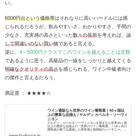
い。
6000円台という価格帯
はそれなりに高いハードルには感
じられるだろうが、飲みやすいさ、わかりやすさ、手間の
少なさ、充実感の高さといった
数々の長所
を考えれば、
決
して間違いのない買い物
であると言える。
逆に、
4～5000円クラスでこのワインを越えることは至難
であるように思う。高級品の一線をしっかりと越えてくる
明確なクオリティの高さ
を感じられる、ワイン中級者向け
の傑作と言えるだろう。
満足度 ： ★★★★☆
ワイン通販なら世界のワイン葡萄屋｜40ヶ国以
上の豊富な品揃え / ヤルデン カベルネ・ソーヴィ
ニヨン
ヤルデン・カベルネソーヴィニヨンを探すなら世界40ヶ国
以上の豊富な品揃えの「世界のワイン葡萄屋」！18ヶ月の
樽熟成が奏でる凝縮した果実感と複雑味のハーモニー。濃
密アロマが五感を満たす、葡萄屋一番人気のコク旨フルボ
www.budouya.jp