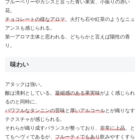
ブルーベリーやカシスと言った青い果実、小振りの赤い
花。
チョコレートの様なアロマ
。火打ち石や紅茶のようなニュ
アンスも感じられる。
第一アロマ主体と思われる、どちらかと言えば陽性の香
り。
味わい
アタックは強い。
酸は溌剌としている。
凝縮感のある果実味
がよく感じられ
るのと同時に、
パワフルなタンニンの苦味
と
厚いアルコール
とが織りなす
テクスチャが感じられる。
それらが織り成すバランスが整っており、
非常に上品
。と
てもヘヴィであるが、
フルーティでもあり
飲みやすくすら