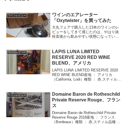
ワインのエアレーター
ワインレビュー
「Oxytwister」を買ってみた
大丸フェアで購入した13本のワインのレ
ビューをしてきて感じたのは、やはり抜
栓直後から飲みやすい状態になっている
ものは少ない、ということ。そこで、ワ
イン本来のポテンシャルをより味わうた
め、エアレーターを購入しました。実際
LAPIS LUNA LIMITED
ワインレビュー
に使用してみた感想を書...
RESERVE 2020 RED WINE
BLEND、アメリカ
LAPIS LUNA LIMITED RESERVE 2020
RED WINE BLEND産地 ： アメリカ
（California, Lodi）種類 ： 赤,スティル品
種 ： Cabernet Sauvignon 40%, Petit V...
Domaine Baron de Rotheschild
ワインレビュー
Private Reserve Rouge、フラン
ス
Domaine Baron de Rotheschild Private
Reserve Rouge 2018産地 ： フランス
（Bordeaux）種類 ： 赤,スティル品種 ：
Merlot 70%, Cabernet Sauvignon...