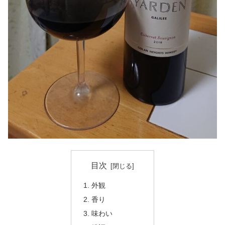
目次
外観
香り
味わい