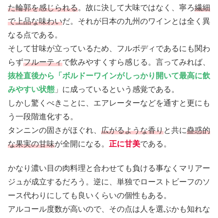
た輪郭を感じられる
。故に決して大味ではなく、寧ろ
繊細
で上品な味わい
だ。それが日本の九州のワインとは全く異
なる点である。
そして甘味が立っているため、フルボディであるにも関わ
らず
フルーティ
で飲みやすくすら感じる。言ってみれば、
抜栓直後から「ボルドーワインがしっかり開いて最高に飲
みやすい状態
」に成っているという感覚である。
しかし驚くべきことに、エアレーターなどを通すと更にも
う一段階進化する。
タンニンの固さがほぐれ、
広がるような香り
と共に
蠱惑的
な果実の甘味
が全開になる。
正に甘美
である。
かなり濃い目の肉料理と合わせても負ける事なくマリアー
ジュが成立するだろう。逆に、単独でローストビーフのソ
ース代わりにしても良いくらいの個性もある。
アルコール度数が高いので、その点は人を選ぶかも知れな