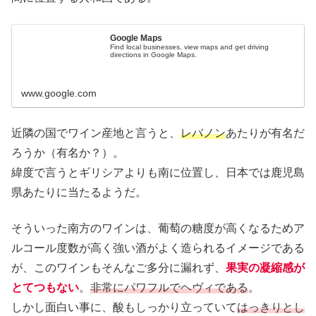
Google Maps
Find local businesses, view maps and get driving
directions in Google Maps.
www.google.com
近隣の国でワイン産地と言うと、
レバノン
あたりが有名だ
ろうか（有名か？）。
緯度で言うとギリシアよりも南に位置し、日本では鹿児島
県あたりに当たるようだ。
そういった南方のワインは、葡萄の糖度が高くなるためア
ルコール度数が高く強い酒がよく造られるイメージである
が、このワインもそんなご多分に漏れず、
果実の凝縮感が
とてつもない
。
非常にパワフルでヘヴィである
。
しかし面白い事に、酸もしっかり立っていて
はっきりとし