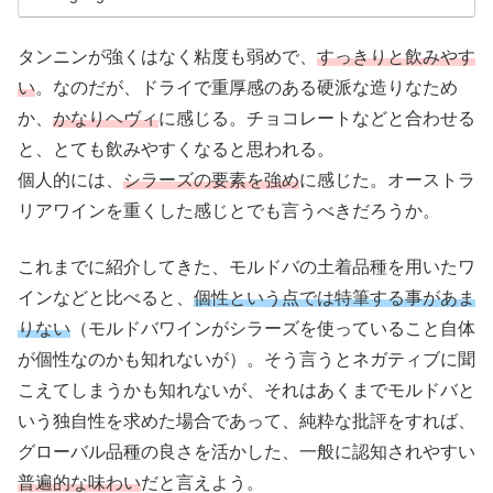
タンニンが強くはなく粘度も弱めで、
すっきりと飲みやす
い
。なのだが、ドライで重厚感のある硬派な造りなため
か、
かなりヘヴィ
に感じる。チョコレートなどと合わせる
と、とても飲みやすくなると思われる。
個人的には、
シラーズの要素を強め
に感じた。オーストラ
リアワインを重くした感じとでも言うべきだろうか。
これまでに紹介してきた、モルドバの土着品種を用いたワ
インなどと比べると、
個性という点では特筆する事があま
りない
（モルドバワインがシラーズを使っていること自体
が個性なのかも知れないが）。そう言うとネガティブに聞
こえてしまうかも知れないが、それはあくまでモルドバと
いう独自性を求めた場合であって、純粋な批評をすれば、
グローバル品種の良さを活かした、一般に認知されやすい
普遍的な味わい
だと言えよう。