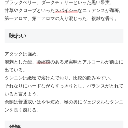
ブラックベリー、ダークチェリーといった黒い果実、
甘草やクローブといった
スパイシー
なニュアンスが顕著。
第一アロマ、第二アロマの入り混じった、複雑な香り。
味わい
アタックは強め。
溌剌とした酸、
凝縮感
のある果実味とアルコールが前面に
出ている。
タンニンは緻密で溶けんでおり、比較的飲みやすい。
それなりにハードながらすっきりとし、バランスがとれて
いると言えよう。
余韻は普通或いはやや短め。喉の奥にヴェジタルなタンニ
ンを長く感じる。
総評