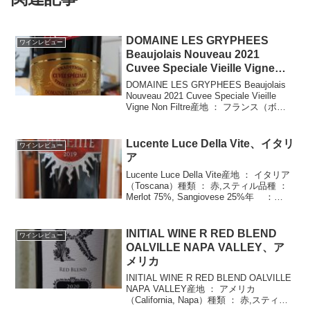
DOMAINE LES GRYPHEES
ワインレビュー
Beaujolais Nouveau 2021
Cuvee Speciale Vieille Vigne
Non Filtre、フランス
DOMAINE LES GRYPHEES Beaujolais
Nouveau 2021 Cuvee Speciale Vieille
Vigne Non Filtre産地 ： フランス（ボジ
ョレー）種類 ： 赤,スティル品種 ：
Gama...
Lucente Luce Della Vite、イタリ
ワインレビュー
ア
Lucente Luce Della Vite産地 ： イタリア
（Toscana）種類 ： 赤,スティル品種 ：
Merlot 75%, Sangiovese 25%年 ：
2019度数 ： 14.5%価格 ： \6,276ﾀｲﾌﾟ ...
INITIAL WINE R RED BLEND
ワインレビュー
OALVILLE NAPA VALLEY、ア
メリカ
INITIAL WINE R RED BLEND OALVILLE
NAPA VALLEY産地 ： アメリカ
（California, Napa）種類 ： 赤,スティル