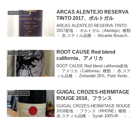
品種 ： Cabernet Sauvignon 60%, Petit
Ve...
ARCAS ALENTEJO RESERVA
ワインレビュー
TINTO 2017、ポルトガル
ARCAS ALENTEJO RESERVA TINTO
2017産地 ： ポルトガル（Alentejo）種類
： 赤,スティル品種 ： Alicante Bouschet
50%, Touriga Nacional 30%, Syrah ...
ROOT CAUSE Red blend
ワインレビュー
california、アメリカ
ROOT CAUSE Red blend california産地
： アメリカ（California）種類 ： 赤,ステ
ィル品種 ： Zinfandel 26%, Petit Verdot
24%, Petite Sirah 18%, S...
GUIGAL CROZES-HERMITAGE
ワインレビュー
ROUGE 2018、フランス
GUIGAL CROZES-HERMITAGE ROUGE
2018産地 ： フランス（RHONE）種類 ：
赤,スティル品種 ： Syrah 100%年 ：
2018度数 ： 14.5%価格 ： \3,190ﾀｲﾌﾟ ：
辛口・すっ...