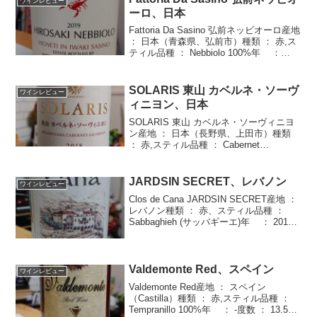
ワインレビュー
ーロ、日本
Fattoria Da Sasino 弘前ネッビオーロ産地
： 日本（青森県、弘前市）種類 ： 赤,ス
ティル品種 ： Nebbiolo 100%年 ：
2019度数 ： 13.0%価格 ： \5,500円（ふ
るさと納税：32,000円...
SOLARIS 東山 カベルネ・ソーヴ
ワインレビュー
ィニヨン、日本
SOLARIS 東山 カベルネ・ソーヴィニヨ
ン産地 ： 日本（長野県、上田市）種類
： 赤,スティル品種 ： Cabernet
Sauvignon年 ： 2018度数 ： 14.0%価
格 ： \11,000（ふるさと納税：40,000...
JARDSIN SECRET、レバノン
ワインレビュー
Clos de Cana JARDSIN SECRET産地 ：
レバノン種類 ： 赤、スティル品種 ：
Sabbaghieh (サッバギーエ)年 ： 2012
度数 ： 13.5%価格 ： \2,340購入店 ： 大
丸東京店 世界の酒と...
Valdemonte Red、スペイン
ワインレビュー
Valdemonte Red産地 ： スペイン
（Castilla）種類 ： 赤,スティル品種 ：
Tempranillo 100%年 ： -度数 ： 13.5%