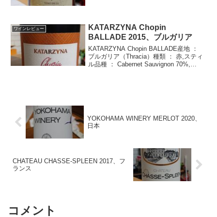
価格 ： \698購入店 ： 橋本屋輸入者 ：
株式会社都光外観澄んだ輝き...
KATARZYNA Chopin
ワインレビュー
BALLADE 2015、ブルガリア
KATARZYNA Chopin BALLADE産地 ：
ブルガリア（Thracia）種類 ： 赤,スティ
ル品種 ： Cabernet Sauvignon 70%,
Syrah 30%年 ： 2015度数 ： 14.5%価
格 ： \5...
YOKOHAMA WINERY MERLOT 2020、
日本
CHATEAU CHASSE-SPLEEN 2017、フ
ランス
コメント