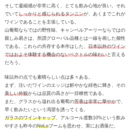
そして凝縮感が非常に高く、とても飲み心地が良い。それ
でいて
しっかりと感じられるタンニン
が、あくまでこれが
ワインであることを主張している。
山葡萄ならではの野性味、キャンベルアーリーならではの
親しみ易さは、所謂グローバル品種とは一線を画した個性
である。これらの共存する本作はした、
日本以外のワイン
ではおよそ体験する機会のないベクトルの味わい
と言える
だろう。
味以外の点でも素晴らしい点は多々ある。
まず、注いだワインのエッジは鮮やかな緋色に輝き、その
美しい外観
からは品質の高さが一目瞭然である。
また、グラスから溢れ出る葡萄の
芳香は非常に華やか
で、
早く飲みたいという渇望を誘ってくる。
ガラスのワインキャップ
、アルコール度数10%という飲み
やすさも昨今の
NoLo
ブームを思わせ、実にお洒落だ。