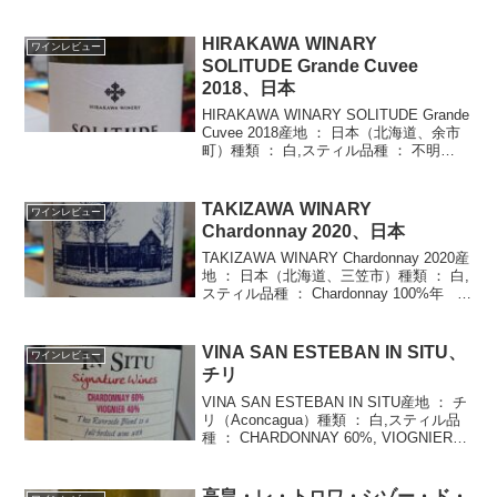
HIRAKAWA WINARY
ワインレビュー
SOLITUDE Grande Cuvee
2018、日本
HIRAKAWA WINARY SOLITUDE Grande
Cuvee 2018産地 ： 日本（北海道、余市
町）種類 ： 白,スティル品種 ： 不明
（Sauvignon Blanc？）年 ： 2018度数
： 13.0%価格 ： \7...
TAKIZAWA WINARY
ワインレビュー
Chardonnay 2020、日本
TAKIZAWA WINARY Chardonnay 2020産
地 ： 日本（北海道、三笠市）種類 ： 白,
スティル品種 ： Chardonnay 100%年
： 2020度数 ： 13.0%価格 ： \4,113ﾀｲﾌﾟ
： 辛口・...
VINA SAN ESTEBAN IN SITU、
ワインレビュー
チリ
VINA SAN ESTEBAN IN SITU産地 ： チ
リ（Aconcagua）種類 ： 白,スティル品
種 ： CHARDONNAY 60%, VIOGNIER
40%年 ： 2018度数 ： 13.0%価格 ：
\2,178購入...
高畠・レ・トロワ・シゾー・ド・