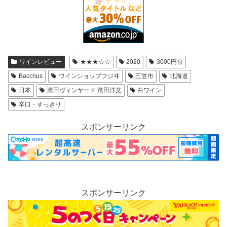
ワインレビュー
★★★☆☆
2020
3000円台
Bacchus
ワインショップフジヰ
三笠市
北海道
日本
濱田ヴィンヤード 濱田洋文
白ワイン
辛口・すっきり
スポンサーリンク
スポンサーリンク