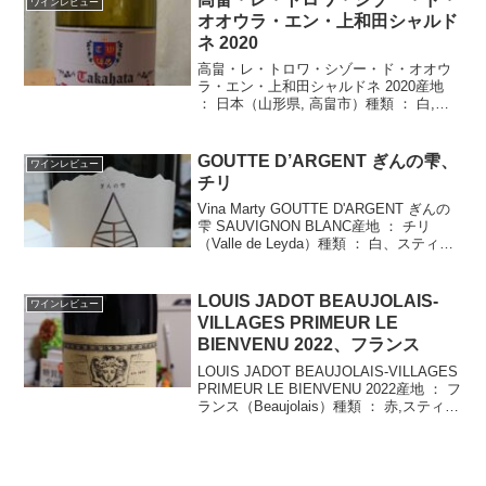
ワインレビュー
オオウラ・エン・上和田シャルド
ネ 2020
高畠・レ・トロワ・シゾー・ド・オオウ
ラ・エン・上和田シャルドネ 2020産地
： 日本（山形県, 高畠市）種類 ： 白,ス
ティル品種 ： Chardonnay 100%年 ：
2020度数 ： 14.0%価格 ： \4,413ﾀｲﾌﾟ...
GOUTTE D’ARGENT ぎんの雫、
ワインレビュー
チリ
Vina Marty GOUTTE D'ARGENT ぎんの
雫 SAUVIGNON BLANC産地 ： チリ
（Valle de Leyda）種類 ： 白、スティル
品種 ： SAUVIGNON BLANC 100%年
： 2019度数 ...
LOUIS JADOT BEAUJOLAIS-
ワインレビュー
VILLAGES PRIMEUR LE
BIENVENU 2022、フランス
LOUIS JADOT BEAUJOLAIS-VILLAGES
PRIMEUR LE BIENVENU 2022産地 ： フ
ランス（Beaujolais）種類 ： 赤,スティル
品種 ： Gamay 100%年 ： 2022度数 ：
1...