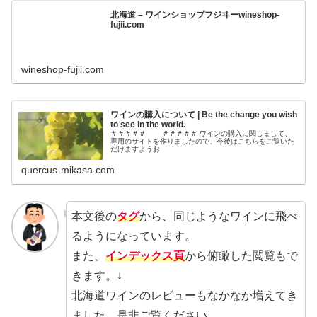
北海道 – ワインショップフジヰーwineshop-
fujii.com
wineshop-fujii.com
ワインの購入について | Be the change you wish
to see in the world.
＃＃＃＃＃ ＃＃＃＃＃ ワインの購入に関しまして、
専用のサイトを作りましたので、今後はこちらをご覧いた
だけますようお
quercus-mikasa.com
本文後の
タグ
から、同じようなワインに飛べ
るようになっています。
また、
インデックス頁
から俯瞰した閲覧もで
きます。↓
北海道ワインのレビューもなかなか増えてき
ました。是非ご覧ください。