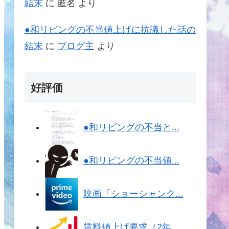
結末
に
匿名
より
●和リビングの不当値上げに抗議した話の
結末
に
ブログ主
より
好評価
●和リビングの不当と...
●和リビングの不当値...
映画「ショーシャンク...
賃料値上げ要求（2年...