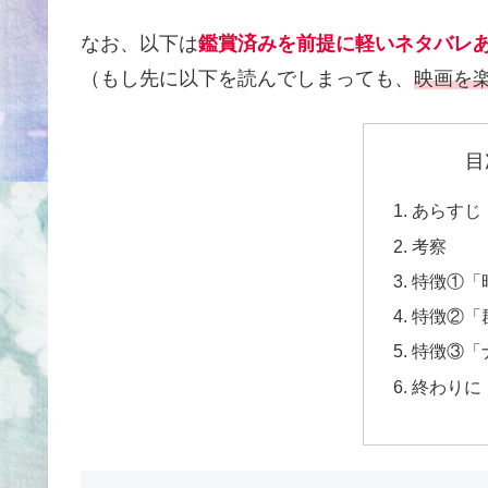
なお、以下は
鑑賞済みを前提に軽いネタバレ
（もし先に以下を読んでしまっても、
映画を
目
あらすじ
考察
特徴①「
特徴②「
特徴③「
終わりに