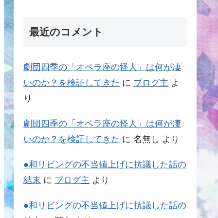
最近のコメント
劇団四季の「オペラ座の怪人」は何が凄
いのか？を検証してきた
に
ブログ主
よ
り
劇団四季の「オペラ座の怪人」は何が凄
いのか？を検証してきた
に
名無し
より
●和リビングの不当値上げに抗議した話の
結末
に
ブログ主
より
●和リビングの不当値上げに抗議した話の