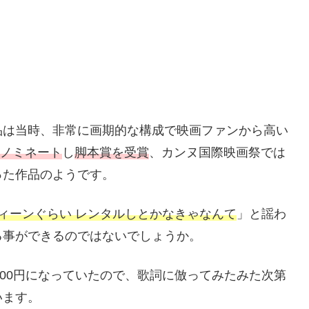
品は当時、非常に画期的な構成で映画ファンから高い
にノミネート
し
脚本賞を受賞
、カンヌ国際映画祭では
った作品のようです。
ィーンぐらい レンタルしとかなきゃなんて
」と謡わ
る事ができるのではないでしょうか。
99→\100円になっていたので、歌詞に倣ってみたみた次第
います。