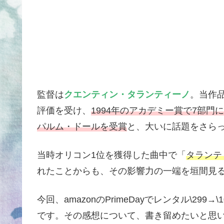
監督は
クエンティン・タランティーノ
。当作
評価を受け、
1994年のアカデミー賞で7部門
パルム・ドールを受賞
と、大いに話題をさら
当時オリコン1位を獲得した曲中で「
タランテ
れたことからも、その影響力の一端を垣間見
今回、amazonのPrimeDayでレンタル\2
です。その感想について、書き留めたいと思