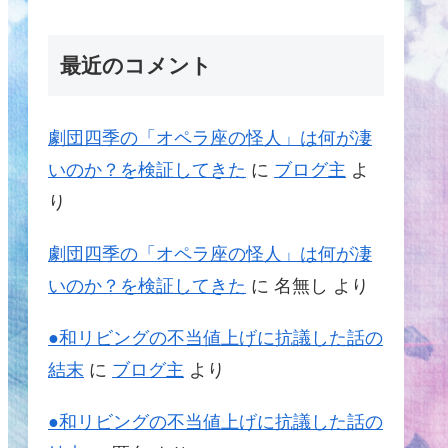
最近のコメント
劇団四季の「オペラ座の怪人」は何が凄
いのか？を検証してきた
に
ブログ主
よ
り
劇団四季の「オペラ座の怪人」は何が凄
いのか？を検証してきた
に
名無し
より
●和リビングの不当値上げに抗議した話の
結末
に
ブログ主
より
●和リビングの不当値上げに抗議した話の