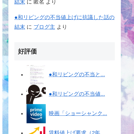
結末
に
匿名
より
●和リビングの不当値上げに抗議した話の
結末
に
ブログ主
より
好評価
●和リビングの不当と...
●和リビングの不当値...
映画「ショーシャンク...
賃料値上げ要求（2年...