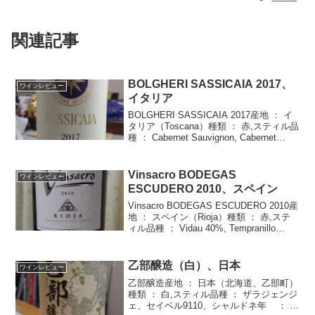
関連記事
BOLGHERI SASSICAIA 2017、
ワインレビュー
イタリア
BOLGHERI SASSICAIA 2017産地 ： イ
タリア（Toscana）種類 ： 赤,スティル品
種 ： Cabernet Sauvignon, Cabernet
Franc年 ： 2017度数 ： 14.0%価格 ：
\27...
Vinsacro BODEGAS
ワインレビュー
ESCUDERO 2010、スペイン
Vinsacro BODEGAS ESCUDERO 2010産
地 ： スペイン（Rioja）種類 ： 赤,ステ
ィル品種 ： Vidau 40%, Tempranillo
50%, Mazuelo 10%年 ： 2010度数 ：
14....
乙部醸造（白）、日本
ワインレビュー
乙部醸造産地 ： 日本（北海道、乙部町）
種類 ： 白,スティル品種 ： ザラジェンジ
ェ、セイベル9110、シャルドネ年 ： -