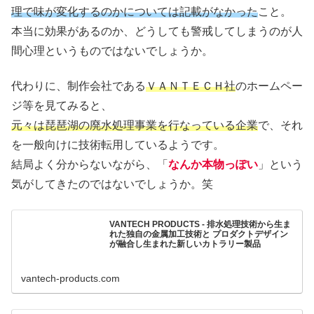
理で味が変化するのかについては記載がなかった
こと。
本当に効果があるのか、どうしても警戒してしまうのが人
間心理というものではないでしょうか。
代わりに、制作会社である
ＶＡＮＴＥＣＨ社
のホームペー
ジ等を見てみると、
元々は琵琶湖の廃水処理事業を行なっている企業
で、それ
を一般向けに技術転用しているようです。
結局よく分からないながら、「
なんか本物っぽい
」という
気がしてきたのではないでしょうか。笑
VANTECH PRODUCTS - 排水処理技術から生ま
れた独自の金属加工技術と プロダクトデザイン
が融合し生まれた新しいカトラリー製品
vantech-products.com