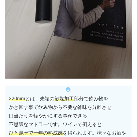
220mm
とは、先端の
触媒加工
部分で飲み物を
かき回す事で飲み物から不要な雑味を分離させ
口当たりを軽やかにする事ができる
不思議なマドラーです。ワインで例えると
ひと混ぜで一年の熟成感
を得られます。様々なお酒や