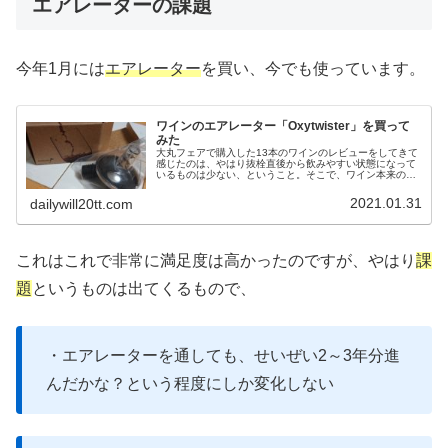
エアレーターの課題
今年1月には
エアレーター
を買い、今でも使っています。
ワインのエアレーター「Oxytwister」を買って
みた
大丸フェアで購入した13本のワインのレビューをしてきて
感じたのは、やはり抜栓直後から飲みやすい状態になって
いるものは少ない、ということ。そこで、ワイン本来のポ
テンシャルをより味わうため、エアレーターを購入しまし
た。実際に使用してみた感想を書...
2021.01.31
dailywill20tt.com
これはこれで非常に満足度は高かったのですが、やはり
課
題
というものは出てくるもので、
・エアレーターを通しても、せいぜい2～3年分進
んだかな？という程度にしか変化しない