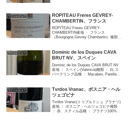
度数 ： 12.0%価格 ： \1,749（ふるさと
納税：25,000円の返礼品(4本)）購入店 ：
ふるさ...
ROPITEAU Freres GEVREY-
ワインレビュー
CHAMBERTIN、フランス
ROPITEAU Freres GEVREY-
CHAMBERTIN産地 ： フランス
（Bourgogne,Gevrey Chambertin）種類
： 赤,スティル品種 ： PINOT NOIR
100%年 ： 2018度数 ： 13...
Dominic de los Duques CAVA
ワインレビュー
BRUT NV、スペイン
Dominic de los Duques CAVA BRUT NV
産地 ： スペイン(Valencia)種類 ： 白,ス
パークリング品種 ： Macabeo, Parellada
年 ： -度数 ： 11.5%価格 ： \1,080（...
Tvrdos Vranac、ボスニア・ヘル
ワインレビュー
ツェゴビナ
Tvrdos Vranac(トゥブルドシュ ブラナツ)
産地 ： ボスニア・ヘルツェゴビナ種類
： 赤、スティル品種 ： ブラナツ100%
年 ： 2016度数 ： 14.0%価格 ： \2,970
購入店 ： 大丸東京店 世界の酒とチー
ズ...