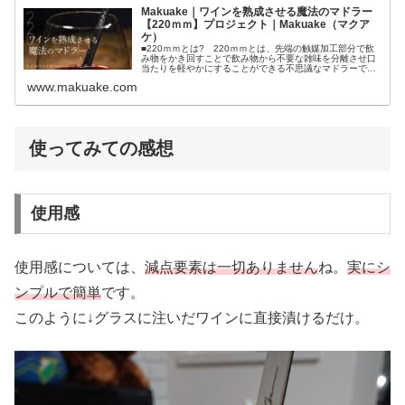
Makuake｜ワインを熟成させる魔法のマドラー
【220ｍｍ】プロジェクト｜Makuake（マクア
ケ）
■220ｍｍとは? 220ｍｍとは、先端の触媒加工部分で飲
み物をかき回すことで飲み物から不要な雑味を分離させ口
当たりを軽やかにすることができる不思議なマドラーで
す。一般的に若いワイン（収穫年数が近年のワイン）は、
www.makuake.com
清澄度が高く熟成するにつれて...
使ってみての感想
使用感
使用感については、
減点要素は一切ありません
ね。
実にシ
ンプルで簡単
です。
このように↓グラスに注いだワインに直接漬けるだけ。