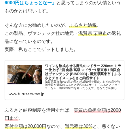
6000円はちょっとなー」
と思ってしまうのが人情という
ものかとは思います。
そんな方にお勧めしたいのが、
ふるさと納税
。
この製品、ヴァンテック社の地元・
滋賀県 栗東市
の返礼
品になっているのです。
実際、私もここでゲットしました。
ワインを熟成させる魔法のマドラー 220mm ミラ
ー仕上げ / 酒 食器 高級 マドラー/ 栗東市 / 有限会
社ヴァンテック [BIAR003] - 滋賀県栗東市｜ふる
さとチョイス - ふるさと納税サイト
滋賀県栗東市のお礼の品や地域情報を紹介。お礼の品や地
域情報が満載のふるさと納税No.1サイト「ふるさとチョイ
ス」なら、地域の魅力を知ったうえで、あなたが応援した
い地域に簡単・便利にふるさと納税で寄付ができます。
www.furusato-tax.jp
ふるさと納税制度を活用すれば、
実質の負担金額は2000
円まで
。
寄付金額は20,000円
なので、
還元率は30%
と、悪くない