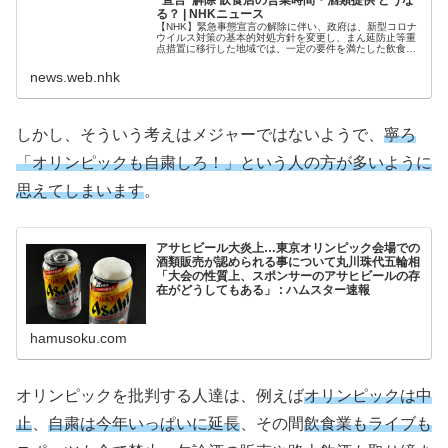
る？ | NHKニュース
【NHK】緊急事態宣言の解除に伴い、政府は、新型コロナ
ウイルス対策の基本的対処方針を変更し、まん延防止等重
点措置に移行した地域では、一定の要件を満たした飲食店
で酒類の提供を午後7時まで可能とした一方、地域の感染
news.web.nhk
しかし、そういう考えはメジャーではないようで、
寧ろ
「オリンピックも自粛しろ！」という人の方が多いように
思えてしまいます
。
アサヒビール大炎上…東京オリンピック会場での
酒類販売が認められる事について丸川珠代五輪相
「大会の性質上、スポンサーのアサヒビールの存
在がどうしてもある」 : ハムスター速報
hamusoku.com
オリンピックを批判する人達は、例えば
オリンピックは中
止
、
自粛は今年いっぱいに延長
、その間
飲食業もライブも