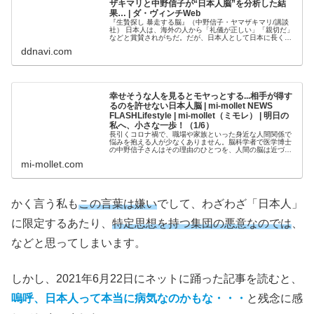
ザキマリと中野信子が“日本人脳”を分析した結
果… | ダ・ヴィンチWeb
『生贄探し 暴走する脳』（中野信子・ヤマザキマリ/講談
社） 日本人は、海外の人から「礼儀が正しい」「親切だ」
などと賞賛されがちだ。だが、日本人として日本に長く暮
らしていると、日本人の秘められた性格の悪さというもの
ddnavi.com
を嫌というほど実感する。特に...
幸せそうな人を見るとモヤっとする...相手が得す
るのを許せない日本人脳 | mi-mollet NEWS
FLASHLifestyle | mi-mollet（ミモレ） | 明日の
私へ、小さな一歩！（1/6）
長引くコロナ禍で、職場や家族といった身近な人間関係で
悩みを抱える人が少なくありません。脳科学者で医学博士
の中野信子さんはその理由のひとつを、人間の脳は近づき
すぎると傷つけ合うようにもセットされているから、と分
mi-mollet.com
析します。そのうえ、人は何かと比...
かく言う私も
この言葉は嫌い
でして、わざわざ「日本人」
に限定するあたり、
特定思想を持つ集団の悪意なのでは
、
などと思ってしまいます。
しかし、2021年6月22日にネットに踊った記事を読むと、
嗚呼、日本人って本当に病気なのかもな・・・
と残念に感