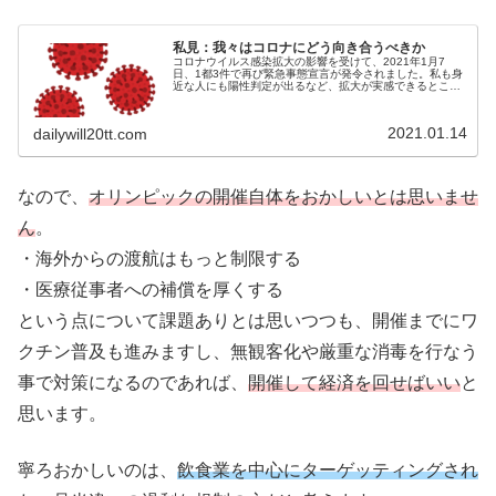
私見：我々はコロナにどう向き合うべきか
コロナウイルス感染拡大の影響を受けて、2021年1月7
日、1都3件で再び緊急事態宣言が発令されました。私も身
近な人にも陽性判定が出るなど、拡大が実感できるところ
まで来ているこの頃です。真実は一つとは限らず、様々な
側面からの意見があり、且つ、...
2021.01.14
dailywill20tt.com
なので、
オリンピックの開催自体をおかしいとは思いませ
ん
。
・海外からの渡航はもっと制限する
・医療従事者への補償を厚くする
という点について課題ありとは思いつつも、開催までにワ
クチン普及も進みますし、無観客化や厳重な消毒を行なう
事で対策になるのであれば、
開催して経済を回せばいい
と
思います。
寧ろおかしいのは、
飲食業を中心にターゲッティングされ