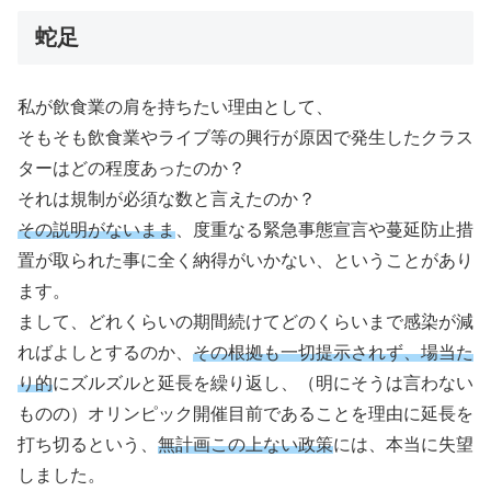
蛇足
私が飲食業の肩を持ちたい理由として、
そもそも飲食業やライブ等の興行が原因で発生したクラス
ターはどの程度あったのか？
それは規制が必須な数と言えたのか？
その説明がないまま
、度重なる緊急事態宣言や蔓延防止措
置が取られた事に全く納得がいかない、ということがあり
ます。
まして、どれくらいの期間続けてどのくらいまで感染が減
ればよしとするのか、
その根拠も一切提示されず、場当た
り的
にズルズルと延長を繰り返し、（明にそうは言わない
ものの）オリンピック開催目前であることを理由に延長を
打ち切るという、
無計画この上ない政策
には、本当に失望
しました。