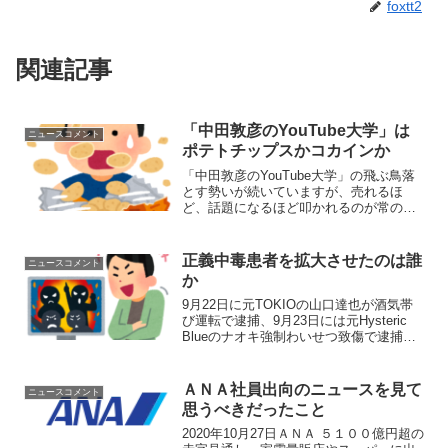
foxtt2
関連記事
「中田敦彦のYouTube大学」は
ニュースコメント
ポテトチップスかコカインか
「中田敦彦のYouTube大学」の飛ぶ鳥落
とす勢いが続いていますが、売れるほ
ど、話題になるほど叩かれるのが常のよ
うで、彼の動画配信については議論（と
いうか中傷？）が絶えません。とりわ
け、講義内容の真偽や正確性について問
正義中毒患者を拡大させたのは誰
ニュースコメント
うものが多いようです。...
か
9月22日に元TOKIOの山口達也が酒気帯
び運転で逮捕、9月23日には元Hysteric
Blueのナオキ強制わいせつ致傷で逮捕
と、過去に問題を起こした芸能人が再び
逮捕されるという話題が相次ぎました。
それを見て、更生することの難しさや芸
ＡＮＡ社員出向のニュースを見て
ニュースコメント
能界...
思うべきだったこと
2020年10月27日ＡＮＡ ５１００億円超の