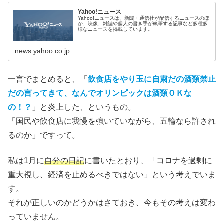
Yahoo!ニュース
Yahoo!ニュースは、新聞・通信社が配信するニュースのほ
か、映像、雑誌や個人の書き手が執筆する記事など多種多
様なニュースを掲載しています。
news.yahoo.co.jp
一言でまとめると、「
飲食店をやり玉に自粛だの酒類禁止
だの言ってきて、なんでオリンピックは酒類ＯＫな
の！？
」と炎上した、というもの。
「国民や飲食店に我慢を強いていながら、五輪なら許され
るのか」ですって。
私は1月に
自分の日記
に書いたとおり、「コロナを過剰に
重大視し、経済を止めるべきではない」という考えでいま
す。
それが正しいのかどうかはさておき、今もその考えは変わ
っていません。