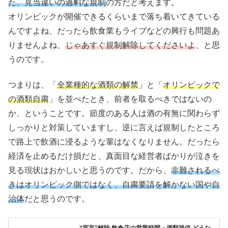
た、見当違いの過剰な規制
の方だと考えます。
オリンピックが開催できるくらいまで落ち着いてきている
んですよね、だったら飲食業もライブなどの興行も問題あ
りませんよね、
じゃあすぐ規制解除してくださいよ
、と思
うのです。
つまりは、「
全業種的な酒類の解禁
」と「
オリンピックで
の酒類自粛
」を並べたとき、前者を取るべきではないの
か、ということです。節度のある人は酒の有無に関わらず
しっかりと対策していますし、逆に言えば規制したところ
で路上で飲酒に浸るような輩はなくなりません。だったら
経済を止めるだけ損だと、真面目な経営者ばかりが泣きを
見る現状はおかしいと思うのです。だから、
非難されるべ
きはオリンピック側ではなく、自粛要請を解かない国や自
治体
だと思うのです。
“宣言”解除 飲食店の営業時間・酒類提供 どうな