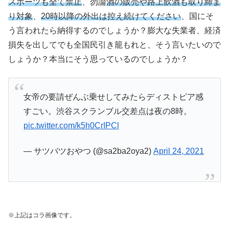
スポーツも全て禁止
、勿論
酒の販売や路上飲酒も取り締ま
り対象
、
20時以降の外出は控え続けてください
、国にそ
う言われたら納得するのでしょうか？膨大な失業者、経済
損失を出してでも全国民引き籠もれと、そう言いたいので
しょうか？本当にそう思っているのでしょうか？
女帝の要請ぜんぶ乗せしてみたらディストピア感
すごい。渋谷スクランブル交差点は夜の8時。
pic.twitter.com/k5h0CrIPCl
— サツバツおやつ (@sa2ba2oya2)
April 24, 2021
※上記はコラ画像です。