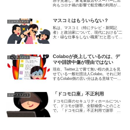
赤字見通し、家電量販店やスーパーに出
向もコロナ禍の影響で航空機の利用が激
減した結果、雇用しきれなくなったＣＡ
さんを、一時的にグループ会社へ出向さ
せる、というお話。今も昔も、やはり航
マスコミはもういらない？
ニュースコメント
空会社の、更に...
私は、マスコミ（特にテレビ・新聞記
者）と政治家について、現代における"二
大・碌な仕事をしない職業"だと思ってい
ます。そんな前者のマスコミについて、
考えさせられる記事を２つ留めておきた
いと思います。正当性のないリンチ最初
の記事はこちら。大麻―...
Colaboが炎上しているのは、デ
ニュースコメント
マや誹謗中傷が理由ではない
現在、Twitter上で嘗て無い程の炎上を見
せている一般社団法人Colabo。それに対
するColabo側の言い分はある意味で一貫
しており、あくまで「SNSやインターネ
ット上での膨大なデマ、誹謗中傷、嫌が
らせ」としています。確かに、「事の始
「ドコモ口座」不正利用
ニュースコメント
ま...
ドコモ口座のセキュリティホールについ
て、ドコモが謝罪、全額補償へとのこと
で。「ドコモ口座」不正利用で謝罪 被
害1800万円に 全額補償へ私はニュースを
twitterやまとめサイトで見ることが多いの
ですが、そこに寄せられているコメント
のほとん...