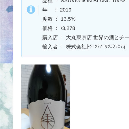
品種 ： SAUVIGNON BLANC 100%
年 ： 2019
度数 ： 13.5%
価格 ： \3,278
購入店 ： 大丸東京店 世界の酒とチー
輸入者 ： 株式会社ﾄｩｴﾝﾃｨｰﾜﾝｺﾐｭﾆﾃｨ