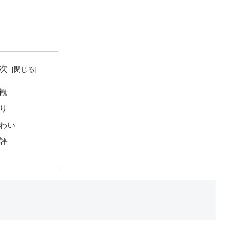
次
観
り
わい
評