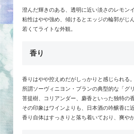
澄んだ輝きのある、透明に近い淡さのレモン
粘性はやや強め、傾けるとエッジの輪郭がじ
若くてライトな外観。
香り
香りはやや控えめだがしっかりと感じられる
所謂ソーヴィニヨン・ブランの典型的な「グ
菩提樹、コリアンダー、麝香といった独特の
その印象はワインよりも、日本酒の吟醸香に
香り自体はすっきりと落ち着いており、爽や