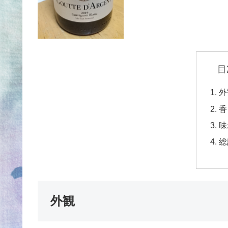
目
外
香
味
総
外観