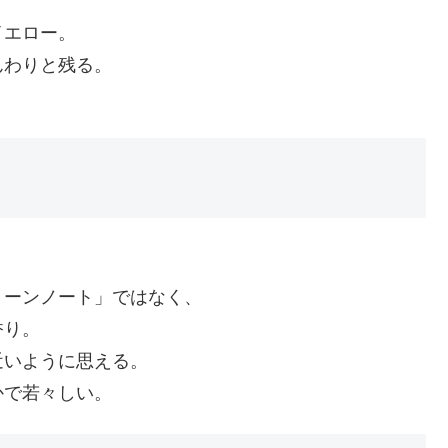
イエロー。
んわりと残る。
。
リーンノート」ではなく、
香り。
近いように思える。
かで若々しい。