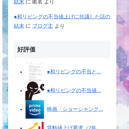
結末
に
匿名
より
●和リビングの不当値上げに抗議した話の
結末
に
ブログ主
より
好評価
●和リビングの不当と...
●和リビングの不当値...
映画「ショーシャンク...
賃料値上げ要求（2年...