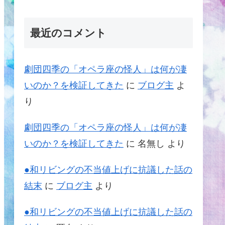
最近のコメント
劇団四季の「オペラ座の怪人」は何が凄
いのか？を検証してきた
に
ブログ主
よ
り
劇団四季の「オペラ座の怪人」は何が凄
いのか？を検証してきた
に
名無し
より
●和リビングの不当値上げに抗議した話の
結末
に
ブログ主
より
●和リビングの不当値上げに抗議した話の