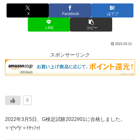
X
Facebook
はてブ
LINE
コピー
2022.03.21
スポンサーリンク
0
2022年3月5日、G検定試験2022#01に合格しました。
✧◝(⁰▿⁰)◜✧ｲﾔｯﾌｩ!