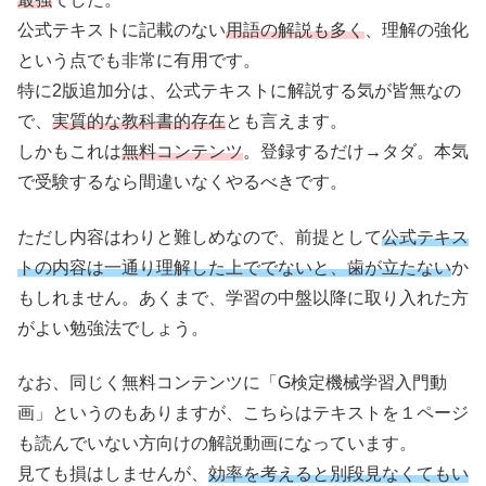
公式テキストに記載のない
用語の解説も多く
、理解の強化
という点でも非常に有用です。
特に2版追加分は、公式テキストに解説する気が皆無なの
で、
実質的な教科書的存在
とも言えます。
しかもこれは
無料コンテンツ
。登録するだけ→タダ。本気
で受験するなら間違いなくやるべきです。
ただし内容はわりと難しめなので、前提として
公式テキス
トの内容は一通り理解した上ででないと、歯が立たない
か
もしれません。あくまで、学習の中盤以降に取り入れた方
がよい勉強法でしょう。
なお、同じく無料コンテンツに「G検定機械学習入門動
画」というのもありますが、こちらはテキストを１ページ
も読んでいない方向けの解説動画になっています。
見ても損はしませんが、
効率を考えると別段見なくてもい