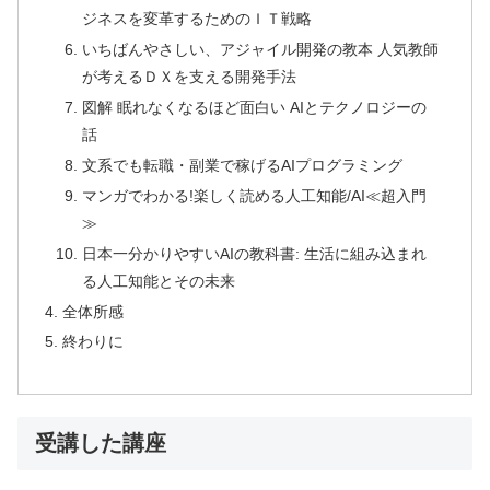
ジネスを変革するためのＩＴ戦略
いちばんやさしい、アジャイル開発の教本 人気教師
が考えるＤＸを支える開発手法
図解 眠れなくなるほど面白い AIとテクノロジーの
話
文系でも転職・副業で稼げるAIプログラミング
マンガでわかる!楽しく読める人工知能/AI≪超入門
≫
日本一分かりやすいAIの教科書: 生活に組み込まれ
る人工知能とその未来
全体所感
終わりに
受講した講座