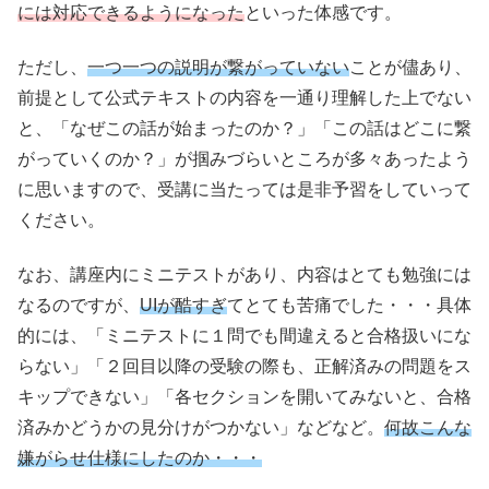
には対応できるようになった
といった体感です。
ただし、
一つ一つの説明が繋がっていない
ことが儘あり、
前提として公式テキストの内容を一通り理解した上でない
と、「なぜこの話が始まったのか？」「この話はどこに繋
がっていくのか？」が掴みづらいところが多々あったよう
に思いますので、受講に当たっては是非予習をしていって
ください。
なお、講座内にミニテストがあり、内容はとても勉強には
なるのですが、
UIが酷すぎ
てとても苦痛でした・・・具体
的には、「ミニテストに１問でも間違えると合格扱いにな
らない」「２回目以降の受験の際も、正解済みの問題をス
キップできない」「各セクションを開いてみないと、合格
済みかどうかの見分けがつかない」などなど。
何故こんな
嫌がらせ仕様にしたのか・・・