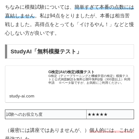
ちなみに模擬試験については、
簡単すぎて本番の点数には
直結しません
。私は94点をとりましたが、本番は相当苦
戦しました。高得点をとっても「イけるやん！」などと慢
心しない方が良いです。
StudyAI「無料模擬テスト」
G検定(AIの検定)模擬テスト
G検定（ディープラーニングと機械学習の検定）模擬テス
トと公式例題解説を無料公開中無料β版（300題以上）利用
申請 ※ベータ版ですが、お気軽にご利用ください。
study-ai.com
試験へのお役立ち度
★★★★★
（厳密には講座ではありませんが、）
個人的には、これが
最強
でした。