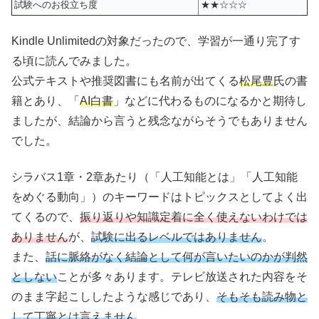
試験へのお役立ち度
★★☆☆☆
Kindle Unlimitedの対象だったので、学習が一通り完了す
る頃に読んでみました。
公式テキストや推奨図書にも名前が出てくる
松尾豊
氏の書
籍とあり、「
AI白書
」などに代わるものになるかと期待し
ましたが、結論から言うと残念ながらそうでもありません
でした。
シラバス1章・2章あたり（「人工知能とは」「人工知能
をめぐる動向」）のキーワードはトピックスとしてよく出
てくるので、
振り返りや知識定着に全く使えないわけでは
ありません
が、
試験に出るレベルではありません
。
また、
話に脈絡がなく結論として何が言いたいのかが判然
としない
ことが多々あります。テレビ放送された内容をそ
のまま字起こししたような感じであり、
そもそも読み物と
して丁寧とは言えません
。