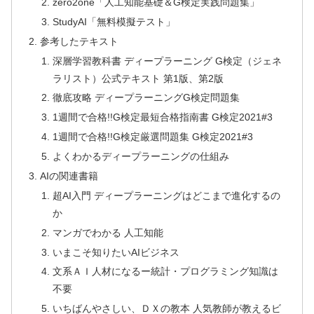
zero2one「人工知能基礎＆G検定実践問題集」
StudyAI「無料模擬テスト」
参考したテキスト
深層学習教科書 ディープラーニング G検定（ジェネ
ラリスト）公式テキスト 第1版、第2版
徹底攻略 ディープラーニングG検定問題集
1週間で合格!!G検定最短合格指南書 G検定2021#3
1週間で合格!!G検定厳選問題集 G検定2021#3
よくわかるディープラーニングの仕組み
AIの関連書籍
超AI入門 ディープラーニングはどこまで進化するの
か
マンガでわかる 人工知能
いまこそ知りたいAIビジネス
文系ＡＩ人材になるー統計・プログラミング知識は
不要
いちばんやさしい、ＤＸの教本 人気教師が教えるビ