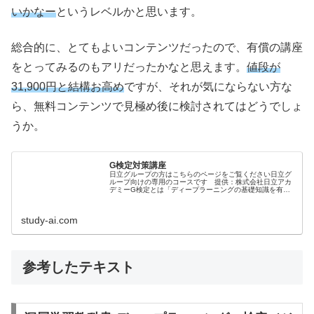
いかなー
というレベルかと思います。
総合的に、とてもよいコンテンツだったので、有償の講座
をとってみるのもアリだったかなと思えます。
値段が
31,900円と結構お高め
ですが、それが気にならない方な
ら、無料コンテンツで見極め後に検討されてはどうでしょ
うか。
G検定対策講座
日立グループの方はこちらのページをご覧ください日立グ
ループ向けの専用のコースです 提供：株式会社日立アカ
デミーG検定とは「ディープラーニングの基礎知識を有
し、適切な活用方針を決定して、事業活用する能力や知識
を有しているかを検定する」- 日本...
study-ai.com
参考したテキスト