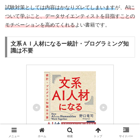
試験対策としては内容はかなりズレてしまいます
が、
AIに
ついて学ぶこと、データサイエンティストを目指すことの
モチベーションを高めてくれる
よい書籍です。
文系ＡＩ人材になるー統計・プログラミング知
識は不要
メニュー
ホーム
検索
トップ
サイドバー