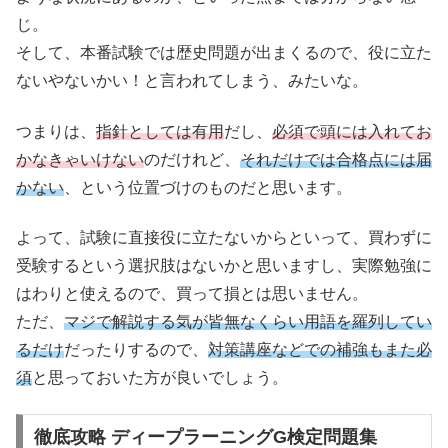
じ。
そして、本番試験では歴史問題が出まくるので、役に立た
ないやないかい！と言われてしまう、みたいな。
つまりは、
指針としては有用
だし、
必須で頭には入れてお
かなきゃいけない
のだけれど、
それだけでは合格点には届
かない
、という位置づけのものだと思います。
よって、試験に直接役に立たないからといって、買わずに
受験するという選択肢はないかと思いますし、実際勉強に
はわりと使えるので、買って損とは思いません。
ただ、
マジで解説する気が皆無なくらい用語を羅列してい
るだけ
だったりするので、
対策講座などでの補強もまた必
須
と思っておいた方が良いでしょう。
徹底攻略 ディープラーニングG検定問題集