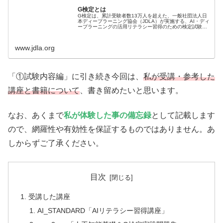
G検定とは
G検定は、累計受験者数13万人を超えた、一般社団法人日
本ディープラーニング協会（JDLA）が実施する、AI・ディ
ープラーニングの活⽤リテラシー習得のための検定試験で
す。このページではG検定に関する様々な情報を公開して
います。
www.jdla.org
「①試験内容編」に引き続き今回は、
私が受講・参考した
講座と書籍について
、書き留めたいと思います。
なお、あくまで
私が体験した事の備忘録
として記載します
ので、網羅性や有効性を保証するものではありません。あ
しからずご了承ください。
目次
受講した講座
AI_STANDARD「AIリテラシー習得講座」