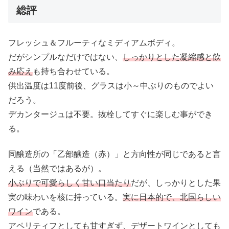
総評
フレッシュ＆フルーティなミディアムボディ。
だがシンプルなだけではない、
しっかりとした凝縮感と飲
み応え
も持ち合わせている。
供出温度は11度前後、グラスは小～中ぶりのものでよい
だろう。
デカンタージュは不要。抜栓してすぐに楽しむ事ができ
る。
同醸造所の「乙部醸造（赤）」と方向性が同じであると言
える（当然ではあるが）。
小ぶりで可愛らしく甘い口当たり
だが、しっかりとした果
実の味わいを核に持っている。
実に日本的で、北国らしい
ワイン
である。
アペリティフとしても甘すぎず、デザートワインとしても