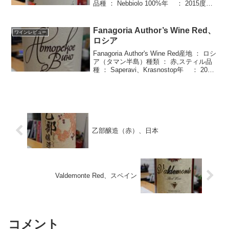
品種 ： Nebbiolo 100%年 ： 2015度数
： 14.0%価格 ： \4,400購入店 ： やまや
輸入者 ： コルドンヴ...
Fanagoria Author’s Wine Red、
ワインレビュー
ロシア
Fanagoria Author's Wine Red産地 ： ロシ
ア（タマン半島）種類 ： 赤,スティル品
種 ： Saperavi、Krasnostop年 ： 2019
度数 ： 13.0%価格 ： \2,008ﾀｲﾌﾟ ： 辛
口・す...
乙部醸造（赤）、日本
Valdemonte Red、スペイン
コメント