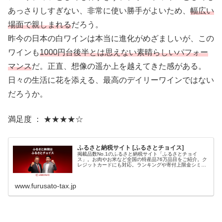
あっさりしすぎない、非常に使い勝手がよいため、
幅広い
場面で親しまれる
だろう。
昨今の日本の白ワインは本当に進化がめざましいが、この
ワインも
1000円台後半とは思えない素晴らしいパフォー
マンス
だ。正直、想像の遥か上を越えてきた感がある。
日々の生活に花を添える、最高のデイリーワインではない
だろうか。
満足度 ： ★★★★☆
ふるさと納税サイト [ふるさとチョイス]
掲載品数No.1のふるさと納税サイト「ふるさとチョイ
ス」。お肉やお米など全国の特産品76万品目をご紹介。ク
レジットカードにも対応。ランキングや寄付上限金シミュ
レーションがあるから初めての方でも寄付が簡単です。
www.furusato-tax.jp