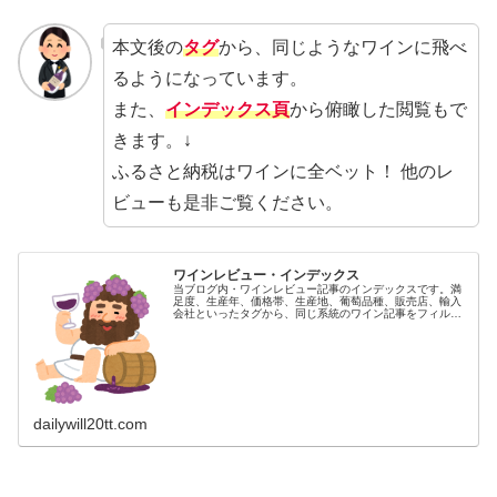
本文後の
タグ
から、同じようなワインに飛べ
るようになっています。
また、
インデックス頁
から俯瞰した閲覧もで
きます。↓
ふるさと納税はワインに全ベット！ 他のレ
ビューも是非ご覧ください。
ワインレビュー・インデックス
当ブログ内・ワインレビュー記事のインデックスです。満
足度、生産年、価格帯、生産地、葡萄品種、販売店、輸入
会社といったタグから、同じ系統のワイン記事をフィルタ
リングすることができます。タグは100以上あり、随時拡
充していってます。お好きなワイ...
dailywill20tt.com