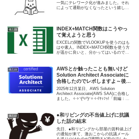
一気にテレワーク化が進みました。それ
によって通勤がなくなったという嬉しい
反面、歩く習慣がなくなりつつあり、そ
れはそれで弊害だなと困ってもいます。
改めて、意識的に歩くことの習慣づけを
していかなければと思...
INDEX+MATCH関数はこうやっ
備忘録
て覚えようと思う
EXCELの関数でVLOOKUPを使うのはも
はや素人。INDEX+MATCH関数を使う方
が遥かに良いと、分かってはいるので
す。が、長年手癖に染みついた
VLOOKUPは考えずとも打てるのに対
し、INDEX×MATCHはどうしても「あ
AWSとか触ったことも無いけど
備忘録
れ、どうや...
Solution Architect Associateに
合格したのでレポしますよ～後
編：学習記録、参考書籍・講座編
2025年12月某日、AWS Solution
～
Architect Associate(AWS SAA)に合格し
ました。✧✧◝(⁰▿⁰)◜✧✧ｲﾔｯﾌｩ!「前編：試
験内容」では、おそらく誰もが一番気に
なっているであろう試験内容について記
載し...
●和リビングの不当値上げに抗議
備忘録
した話の結末
先日、●和リビングから部屋の賃料値上げ
の通知が来て、激おこからの抗議メール
を送りつけたのが2週間ほど前のでした。