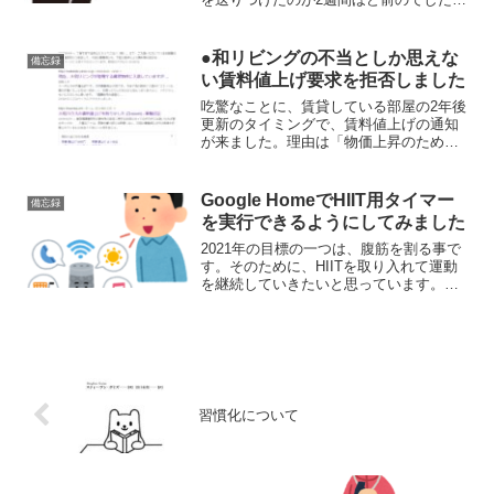
その後、進展と、おそらく最終合意と相
成りましたので、その結末を書き留めた
いと思います。抗議メールへの●和リビン
●和リビングの不当としか思えな
備忘録
グの返信詳細は前記...
い賃料値上げ要求を拒否しました
吃驚なことに、賃貸している部屋の2年後
更新のタイミングで、賃料値上げの通知
が来ました。理由は「物価上昇のため」
と一言。●和リビングさん、正気でしょう
か？調べれば調べるほど、契約書を食い
物にするやり方に憤慨しまくりです。憤
Google HomeでHIIT用タイマー
備忘録
怒です。ふんぬっ。今...
を実行できるようにしてみました
2021年の目標の一つは、腹筋を割る事で
す。そのために、HIITを取り入れて運動
を継続していきたいと思っています。そ
こで、HIITを継続するための方法につい
て、書き備えたいと思います。Google
Homeですぐに取り組める環境をつくる
HI...
習慣化について