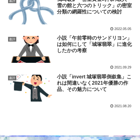
書評
雪の館と六つのトリック」の密室
分類の網羅性についての検討
2022.05.05
小説「午前零時のサンドリヨン」
書評
は如何にして「城塚翡翠」に進化
したかの考察
2021.09.29
小説「invert 城塚翡翠倒叙集」こ
書評
れは間違いなく2021年優勝の作
品、その魅力について
2021.08.20